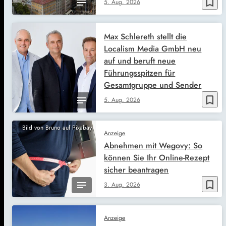
bookmark_border
5. Aug. 2026
Max Schlereth stellt die
Localism Media GmbH neu
auf und beruft neue
Führungsspitzen für
Gesamtgruppe und Sender
bookmark_border
5. Aug. 2026
Bild von Bruno auf Pixabay
Anzeige
Abnehmen mit Wegovy: So
können Sie Ihr Online-Rezept
sicher beantragen
bookmark_border
3. Aug. 2026
Anzeige