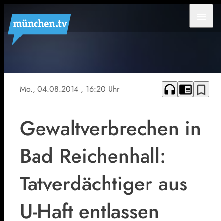
menu
Symbolfoto
headphones
chrome_reader_mode
bookmark_border
Mo., 04.08.2014
, 16:20 Uhr
Gewaltverbrechen in
Bad Reichenhall:
Tatverdächtiger aus
U-Haft entlassen