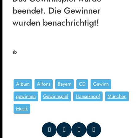
beendet. Die Gewinner
wurden benachrichtigt!
sb
Album
Alfons
Bayern
CD
Gewinn
gewinnen
Gewinnspiel
Hanseknopf
München
Musik