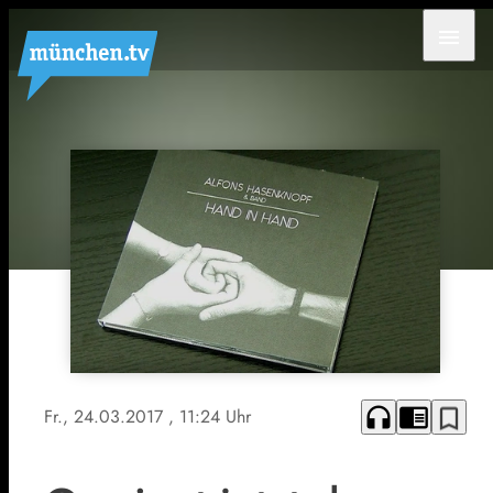
menu
headphones
chrome_reader_mode
bookmark_border
Fr., 24.03.2017
, 11:24 Uhr