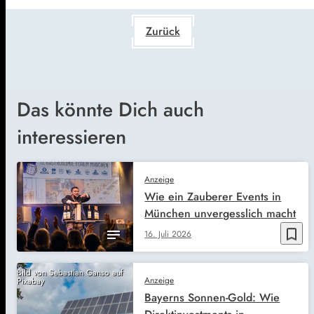
Zurück
Das könnte Dich auch
interessieren
Anzeige
Wie ein Zauberer Events in
München unvergesslich macht
bookmark_border
16. Juli 2026
Bild von Sebastian Ganso auf
Anzeige
Pixabay
Bayerns Sonnen-Gold: Wie