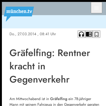
menu
headphones
chrome_reader_mode
bookmark_border
Do., 27.03.2014
, 08:41 Uhr
Gräfelfing: Rentner
kracht in
Gegenverkehr
Am Mittwochabend ist in
Gräfelfing
ein 78-jähriger
Mann mit seinem Fahrzeug in den Gegenverkehr geraten