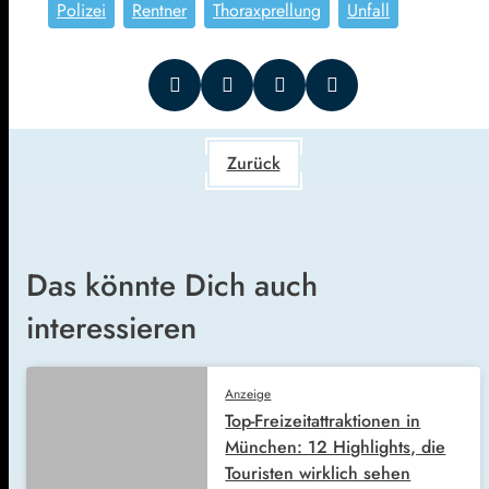
Polizei
Rentner
Thoraxprellung
Unfall
Zurück
Das könnte Dich auch
interessieren
Anzeige
Top-Freizeitattraktionen in
München: 12 Highlights, die
Touristen wirklich sehen