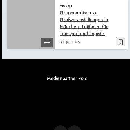
Anzeige
Gruppenreisen zu
Großveranstaltungen in
München: Leitfaden für
Transport und Logistik
bookmark_border
30. Juli 2026
Medienpartner von: