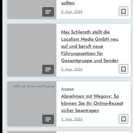
sollten
bookmark_border
5. Aug. 2026
Max Schlereth stellt die
Localism Media GmbH neu
auf und beruft neue
Führungsspitzen für
Gesamtgruppe und Sender
bookmark_border
5. Aug. 2026
Bild von Bruno auf Pixabay
Anzeige
Abnehmen mit Wegovy: So
können Sie Ihr Online-Rezept
sicher beantragen
bookmark_border
3. Aug. 2026