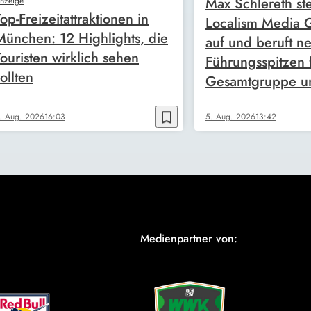
Max Schlereth ste
nzeige
Top-Freizeitattraktionen in
Localism Media
München: 12 Highlights, die
auf und beruft n
Touristen wirklich sehen
Führungsspitzen 
ollten
Gesamtgruppe u
bookmark_border
. Aug. 2026
16:03
5. Aug. 2026
13:42
Medienpartner von: