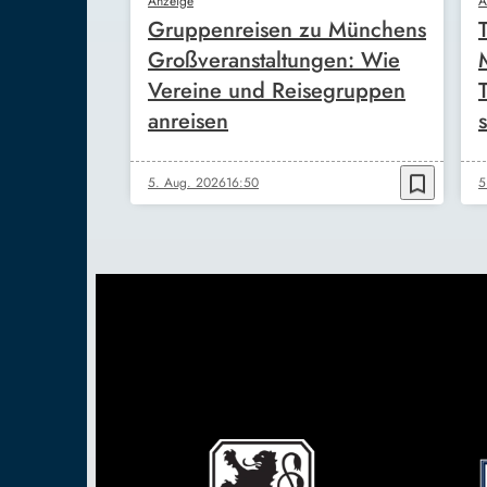
Anzeige
A
Gruppenreisen zu Münchens
Großveranstaltungen: Wie
Vereine und Reisegruppen
anreisen
s
bookmark_border
5. Aug. 2026
16:50
5