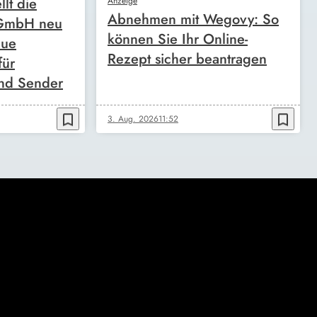
llt die
Anzeige
Abnehmen mit Wegovy: So
 GmbH neu
können Sie Ihr Online-
eue
Rezept sicher beantragen
für
nd Sender
bookmark_border
bookmark_border
3. Aug. 2026
11:52