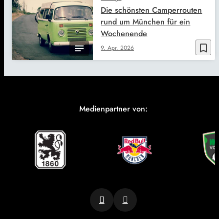
Die schönsten Camperrouten
rund um München für ein
Wochenende
bookmark_border
9. Apr. 2026
Medienpartner von: