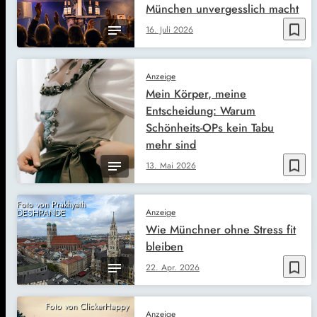
München unvergesslich macht
bookmark_border
16. Juli 2026
Anzeige
Mein Körper, meine
Entscheidung: Warum
Schönheits-OPs kein Tabu
mehr sind
bookmark_border
13. Mai 2026
Foto von Prakhyath
Anzeige
DESHPANDE
Wie Münchner ohne Stress fit
bleiben
bookmark_border
22. Apr. 2026
Foto von ClickerHappy
Anzeige