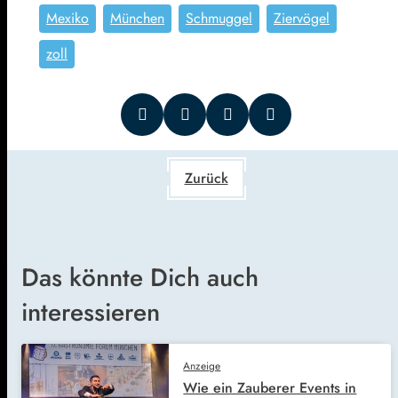
Mexiko
München
Schmuggel
Ziervögel
zoll
Zurück
Das könnte Dich auch
interessieren
Anzeige
Wie ein Zauberer Events in