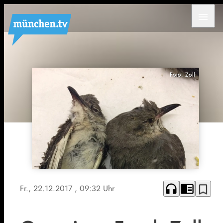
menu
Foto: Zoll
headphones
chrome_reader_mode
bookmark_border
Fr., 22.12.2017
, 09:32 Uhr