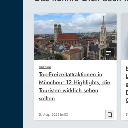
Anzeige
Top-Freizeitattraktionen in
München: 12 Highlights, die
Touristen wirklich sehen
sollten
bookmark_border
5. Aug. 2026
16:03
5