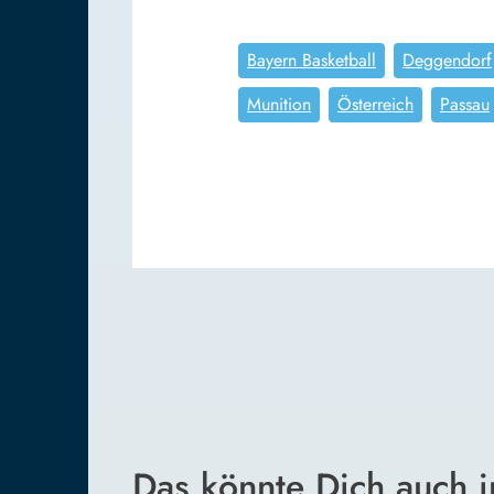
Bayern Basketball
Deggendorf
Munition
Österreich
Passau
Das könnte Dich auch i