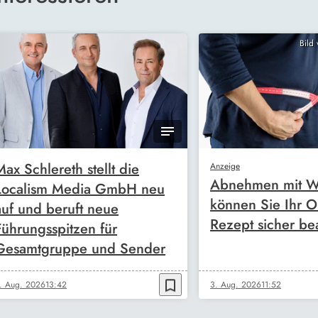
Bild
Max Schlereth stellt die
Anzeige
Abnehmen mit W
Localism Media GmbH neu
können Sie Ihr O
auf und beruft neue
Rezept sicher be
Führungsspitzen für
Gesamtgruppe und Sender
bookmark_border
. Aug. 2026
13:42
3. Aug. 2026
11:52