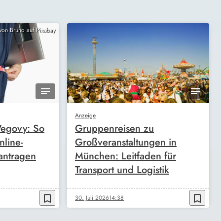
 von Bruno auf Pixabay
Anzeige
egovy: So
Gruppenreisen zu
nline-
Großveranstaltungen in
antragen
München: Leitfaden für
Transport und Logistik
bookmark_border
bookmark_border
30. Juli 2026
14:38