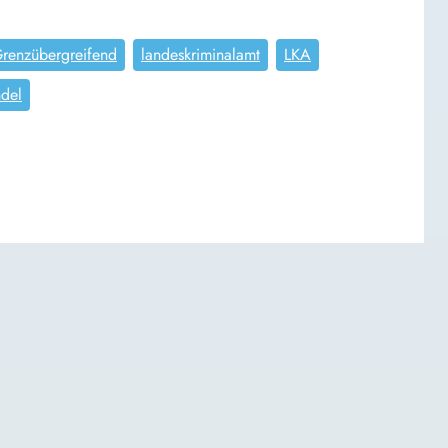
renzübergreifend
landeskriminalamt
LKA
del