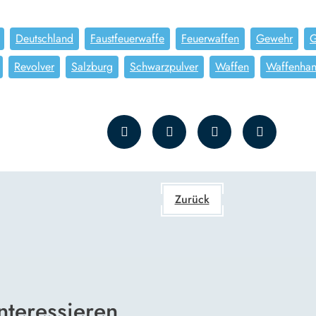
Deutschland
Faustfeuerwaffe
Feuerwaffen
Gewehr
G
Revolver
Salzburg
Schwarzpulver
Waffen
Waffenhan
Zurück
nteressieren