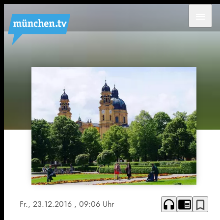
menu
headphones
chrome_reader_mode
bookmark_border
Fr., 23.12.2016
, 09:06 Uhr