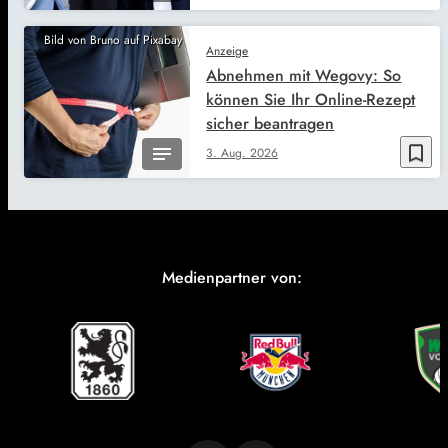
Bild von Bruno auf Pixabay
Anzeige
Abnehmen mit Wegovy: So
können Sie Ihr Online-Rezept
sicher beantragen
bookmark_border
3. Aug. 2026
Medienpartner von: