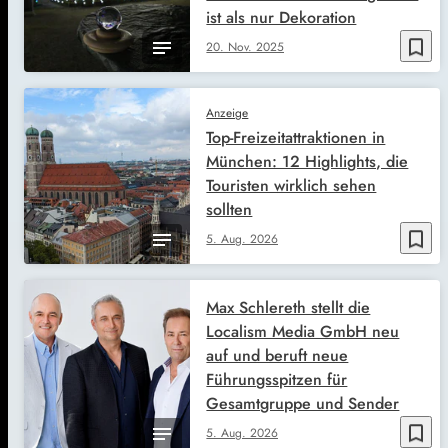
ist als nur Dekoration
bookmark_border
20. Nov. 2025
Anzeige
Top-Freizeitattraktionen in
München: 12 Highlights, die
Touristen wirklich sehen
sollten
bookmark_border
5. Aug. 2026
Max Schlereth stellt die
Localism Media GmbH neu
auf und beruft neue
Führungsspitzen für
Gesamtgruppe und Sender
bookmark_border
5. Aug. 2026