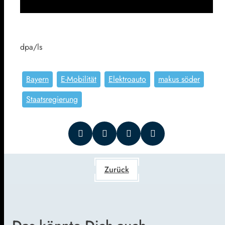
dpa/ls
Bayern
E-Mobilität
Elektroauto
makus söder
Staatsregierung
Zurück