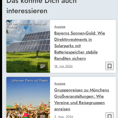
Das könnte Dich auch
interessieren
Bild von Sebastian Ganso auf
Anzeige
Pixabay
Bayerns Sonnen-Gold: Wie
Direktinvestments in
Solarparks mit
Batteriespeicher stabile
Renditen sichern
bookmark_border
18. Juni 2026
Johannes Plenio auf Pexels
Anzeige
Gruppenreisen zu Münchens
Großveranstaltungen: Wie
Vereine und Reisegruppen
anreisen
bookmark_border
5. Aug. 2026