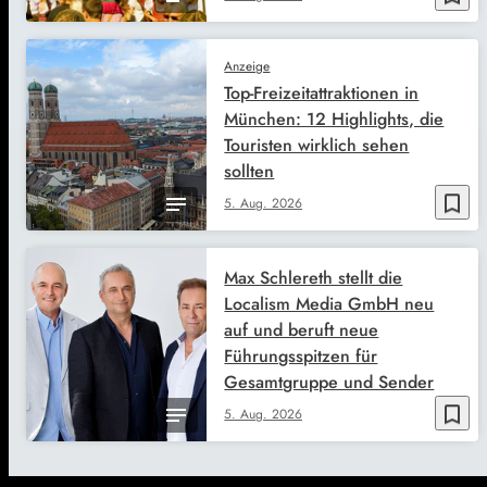
Anzeige
Top-Freizeitattraktionen in
München: 12 Highlights, die
Touristen wirklich sehen
sollten
bookmark_border
5. Aug. 2026
Max Schlereth stellt die
Localism Media GmbH neu
auf und beruft neue
Führungsspitzen für
Gesamtgruppe und Sender
bookmark_border
5. Aug. 2026