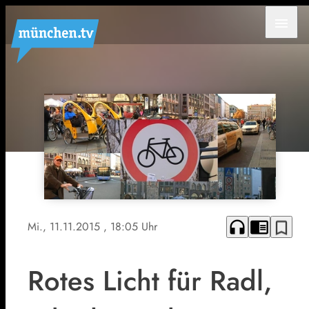
menu
headphones
chrome_reader_mode
bookmark_border
Mi., 11.11.2015
, 18:05 Uhr
Rotes Licht für Radl,