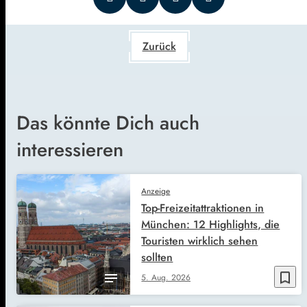
Zurück
Das könnte Dich auch
interessieren
Anzeige
Top-Freizeitattraktionen in
München: 12 Highlights, die
Touristen wirklich sehen
sollten
bookmark_border
5. Aug. 2026