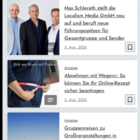
Max Schlereth stellt die
Localism Media GmbH neu
auf und beruft neue
Führungsspitzen für
Gesamtgruppe und Sender
bookmark_border
5. Aug. 2026
Bild von Bruno auf Pixabay
Anzeige
Abnehmen mit Wegovy: So
können Sie Ihr Online-Rezept
sicher beantragen
bookmark_border
3. Aug. 2026
Anzeige
Gruppenreisen zu
Großveranstaltungen in