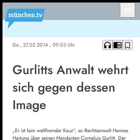
menu
headphones
chrome_reader_mode
bookmark_border
Do., 27.02.2014
, 09:03 Uhr
Gurlitts Anwalt wehrt
sich gegen dessen
Image
„Er ist kein weltfremder Kauz“, so Rechtsanwalt Hannes
Hartung über seinen Mandanten Corneluis Gurlitt. Der