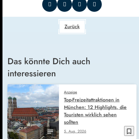
Zurück
Das könnte Dich auch
interessieren
Anzeige
Top-Freizeitattraktionen in
München: 12 Highlights, die
Touristen wirklich sehen
sollten
bookmark_border
5. Aug. 2026