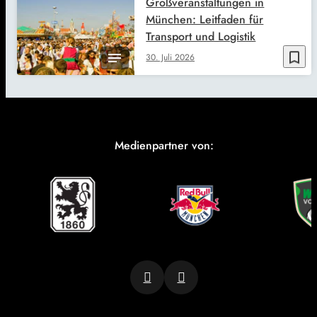
Großveranstaltungen in
München: Leitfaden für
Transport und Logistik
bookmark_border
30. Juli 2026
Medienpartner von: