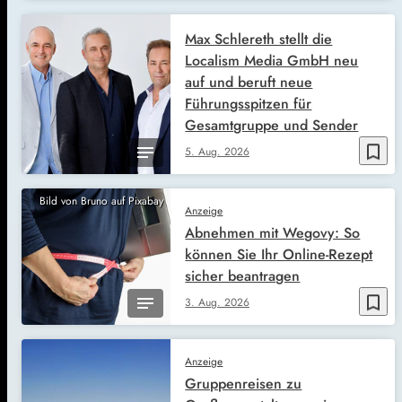
Max Schlereth stellt die
Localism Media GmbH neu
auf und beruft neue
Führungsspitzen für
Gesamtgruppe und Sender
bookmark_border
5. Aug. 2026
Bild von Bruno auf Pixabay
Anzeige
Abnehmen mit Wegovy: So
können Sie Ihr Online-Rezept
sicher beantragen
bookmark_border
3. Aug. 2026
Anzeige
Gruppenreisen zu