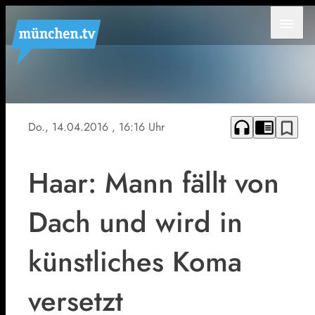
menu
Symbolfoto
headphones
chrome_reader_mode
bookmark_border
Do., 14.04.2016
, 16:16 Uhr
Haar: Mann fällt von
Dach und wird in
künstliches Koma
versetzt