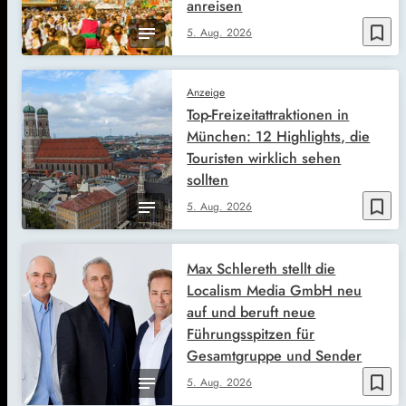
anreisen
bookmark_border
5. Aug. 2026
Anzeige
Top-Freizeitattraktionen in
München: 12 Highlights, die
Touristen wirklich sehen
sollten
bookmark_border
5. Aug. 2026
Max Schlereth stellt die
Localism Media GmbH neu
auf und beruft neue
Führungsspitzen für
Gesamtgruppe und Sender
bookmark_border
5. Aug. 2026