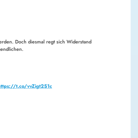
erden. Doch diesmal regt sich Widerstand
gendlichen.
https://t.co/vvZigt2S1c