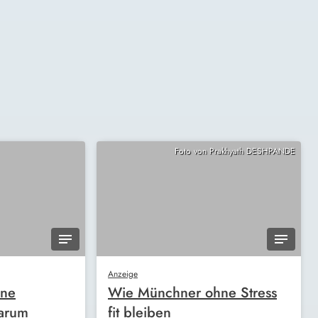
Foto von Prakhyath DESHPANDE
Anzeige
ine
Wie Münchner ohne Stress
arum
fit bleiben