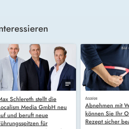
nteressieren
Bild
Max Schlereth stellt die
Anzeige
Abnehmen mit W
Localism Media GmbH neu
können Sie Ihr O
auf und beruft neue
Rezept sicher be
Führungsspitzen für