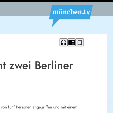
headphones
chrome_reader_mode
bookmark_border
 zwei Berliner
 von fünf Personen angegriffen und mit einem