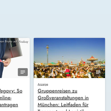
 von Bruno auf Pixabay
Anzeige
egovy: So
Gruppenreisen zu
nline-
Großveranstaltungen in
antragen
München: Leitfaden für