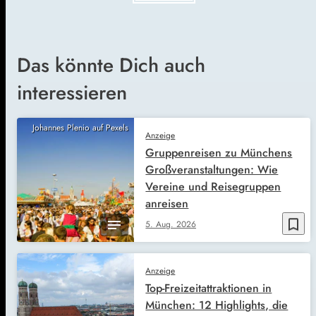
Das könnte Dich auch
interessieren
Johannes Plenio auf Pexels
Anzeige
Gruppenreisen zu Münchens
Großveranstaltungen: Wie
Vereine und Reisegruppen
anreisen
bookmark_border
5. Aug. 2026
Anzeige
Top-Freizeitattraktionen in
München: 12 Highlights, die