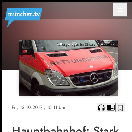
menu
Rettungswagen im Einsatz - Symbolbild
headphones
chrome_reader_mode
bookmark_border
Fr., 13.10.2017
, 15:11 Uhr
Hauptbahnhof: Stark