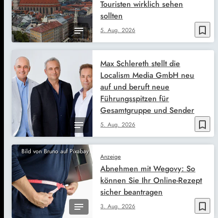
Touristen wirklich sehen
sollten
bookmark_border
5. Aug. 2026
Max Schlereth stellt die
Localism Media GmbH neu
auf und beruft neue
Führungsspitzen für
Gesamtgruppe und Sender
bookmark_border
5. Aug. 2026
Bild von Bruno auf Pixabay
Anzeige
Abnehmen mit Wegovy: So
können Sie Ihr Online-Rezept
sicher beantragen
bookmark_border
3. Aug. 2026