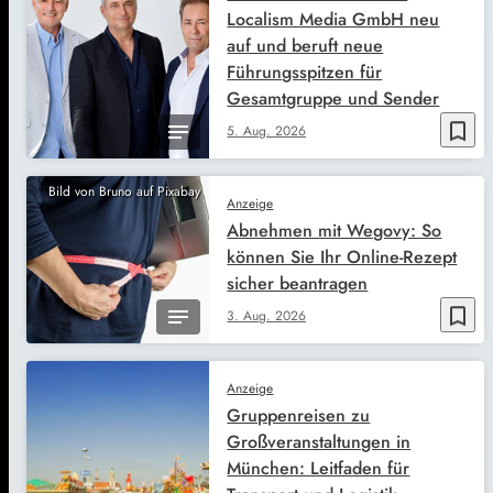
Localism Media GmbH neu
auf und beruft neue
Führungsspitzen für
Gesamtgruppe und Sender
bookmark_border
5. Aug. 2026
Bild von Bruno auf Pixabay
Anzeige
Abnehmen mit Wegovy: So
können Sie Ihr Online-Rezept
sicher beantragen
bookmark_border
3. Aug. 2026
Anzeige
Gruppenreisen zu
Großveranstaltungen in
München: Leitfaden für