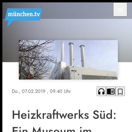
menu
headphones
chrome_reader_mode
bookmark_border
Do., 07.02.2019
, 09:40 Uhr
Heizkraftwerks Süd:
Ein Museum im