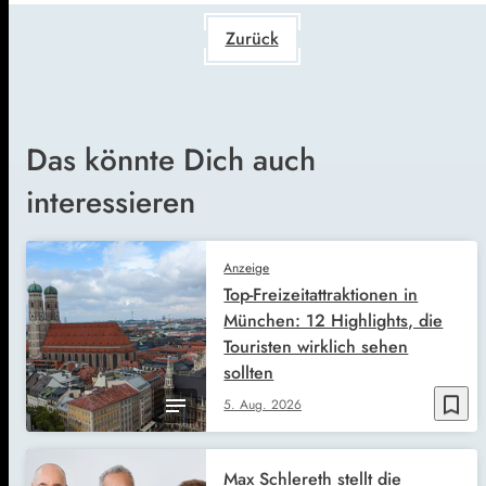
Zurück
Das könnte Dich auch
interessieren
Anzeige
Top-Freizeitattraktionen in
München: 12 Highlights, die
Touristen wirklich sehen
sollten
bookmark_border
5. Aug. 2026
Max Schlereth stellt die