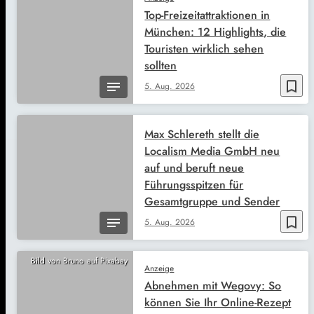
Top-Freizeitattraktionen in
München: 12 Highlights, die
Touristen wirklich sehen
sollten
bookmark_border
5. Aug. 2026
Max Schlereth stellt die
Localism Media GmbH neu
auf und beruft neue
Führungsspitzen für
Gesamtgruppe und Sender
bookmark_border
5. Aug. 2026
Bild von Bruno auf Pixabay
Anzeige
Abnehmen mit Wegovy: So
können Sie Ihr Online-Rezept