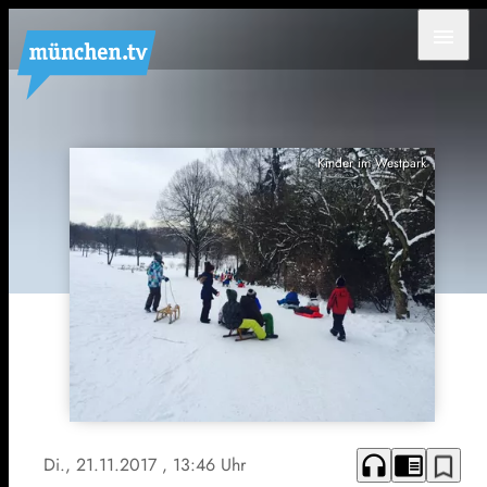
menu
Kinder im Westpark
headphones
chrome_reader_mode
bookmark_border
Di., 21.11.2017
, 13:46 Uhr