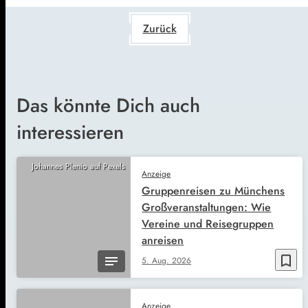
Zurück
Das könnte Dich auch
interessieren
Johannes Plenio auf Pexels
Anzeige
Gruppenreisen zu Münchens
Großveranstaltungen: Wie
Vereine und Reisegruppen
anreisen
bookmark_border
5. Aug. 2026
Anzeige