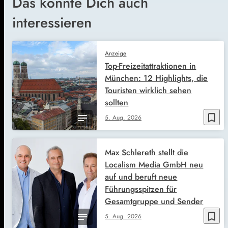
Das könnte Dich auch
interessieren
Anzeige
Top-Freizeitattraktionen in
München: 12 Highlights, die
Touristen wirklich sehen
sollten
bookmark_border
5. Aug. 2026
Max Schlereth stellt die
Localism Media GmbH neu
auf und beruft neue
Führungsspitzen für
Gesamtgruppe und Sender
bookmark_border
5. Aug. 2026