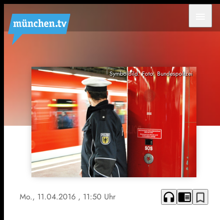
menu
Symbolbild. Foto: Bundespolizei
headphones
chrome_reader_mode
bookmark_border
Mo., 11.04.2016
, 11:50 Uhr