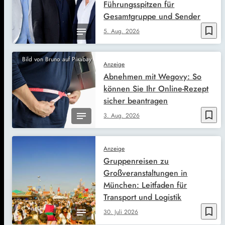
Führungsspitzen für
Gesamtgruppe und Sender
bookmark_border
5. Aug. 2026
Bild von Bruno auf Pixabay
Anzeige
Abnehmen mit Wegovy: So
können Sie Ihr Online-Rezept
sicher beantragen
bookmark_border
3. Aug. 2026
Anzeige
Gruppenreisen zu
Großveranstaltungen in
München: Leitfaden für
Transport und Logistik
bookmark_border
30. Juli 2026