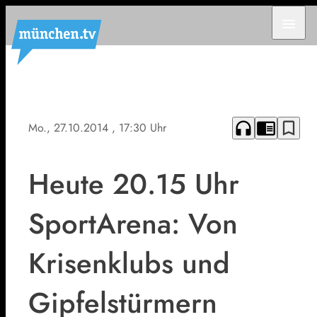
menu
headphones
chrome_reader_mode
bookmark_border
Mo., 27.10.2014
, 17:30 Uhr
Heute 20.15 Uhr
SportArena: Von
Krisenklubs und
Gipfelstürmern