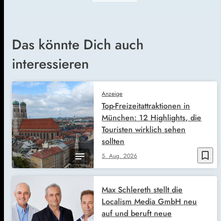
Das könnte Dich auch
interessieren
Anzeige
Top-Freizeitattraktionen in
München: 12 Highlights, die
Touristen wirklich sehen
sollten
bookmark_border
5. Aug. 2026
Max Schlereth stellt die
Localism Media GmbH neu
auf und beruft neue