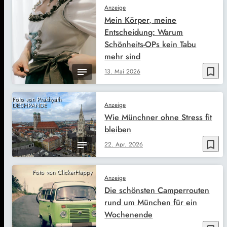
Anzeige
Mein Körper, meine
Entscheidung: Warum
Schönheits-OPs kein Tabu
mehr sind
bookmark_border
13. Mai 2026
Foto von Prakhyath
Anzeige
DESHPANDE
Wie Münchner ohne Stress fit
bleiben
bookmark_border
22. Apr. 2026
Foto von ClickerHappy
Anzeige
Die schönsten Camperrouten
rund um München für ein
Wochenende