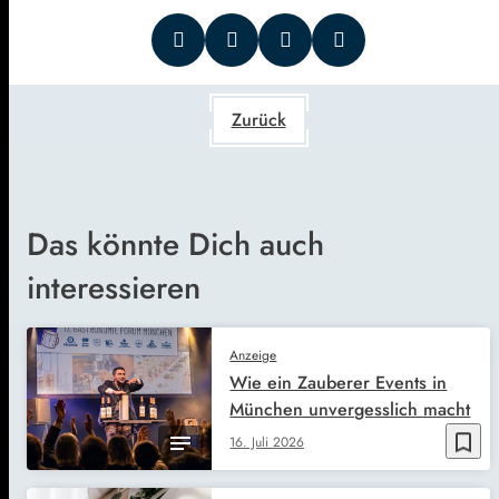
Zurück
Das könnte Dich auch
interessieren
Anzeige
Wie ein Zauberer Events in
München unvergesslich macht
bookmark_border
16. Juli 2026