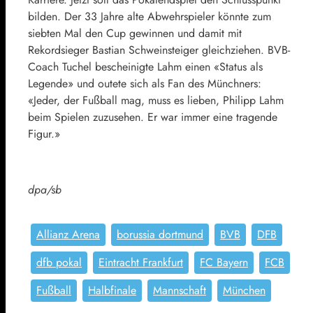
bilden. Der 33 Jahre alte Abwehrspieler könnte zum
siebten Mal den Cup gewinnen und damit mit
Rekordsieger Bastian Schweinsteiger gleichziehen. BVB-
Coach Tuchel bescheinigte Lahm einen «Status als
Legende» und outete sich als Fan des Münchners:
«Jeder, der Fußball mag, muss es lieben, Philipp Lahm
beim Spielen zuzusehen. Er war immer eine tragende
Figur.»
dpa/sb
Allianz Arena
borussia dortmund
BVB
DFB
dfb pokal
Eintracht Frankfurt
FC Bayern
FCB
Fußball
Halbfinale
Mannschaft
München