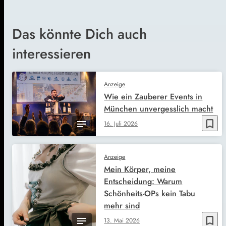
Das könnte Dich auch
interessieren
Anzeige
Wie ein Zauberer Events in
München unvergesslich macht
bookmark_border
16. Juli 2026
Anzeige
Mein Körper, meine
Entscheidung: Warum
Schönheits-OPs kein Tabu
mehr sind
bookmark_border
13. Mai 2026