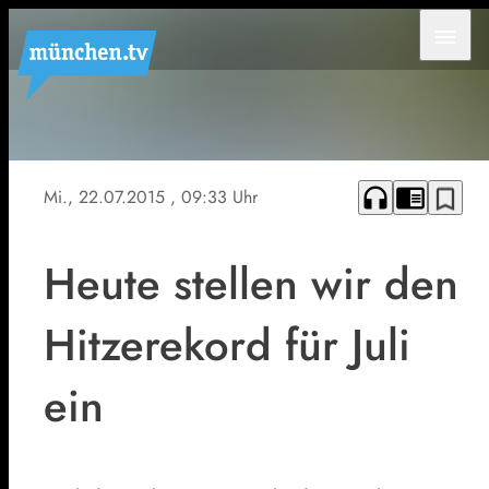
menu
Der
Flaucher
an der
headphones
chrome_reader_mode
bookmark_border
Mi., 22.07.2015
, 09:33 Uhr
Münchner
Isar
Heute stellen wir den
Hitzerekord für Juli
ein