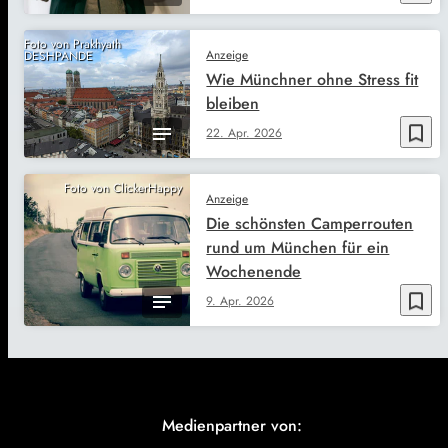
Foto von Prakhyath
Anzeige
DESHPANDE
Wie Münchner ohne Stress fit
bleiben
bookmark_border
22. Apr. 2026
Foto von ClickerHappy
Anzeige
Die schönsten Camperrouten
rund um München für ein
Wochenende
bookmark_border
9. Apr. 2026
Medienpartner von: