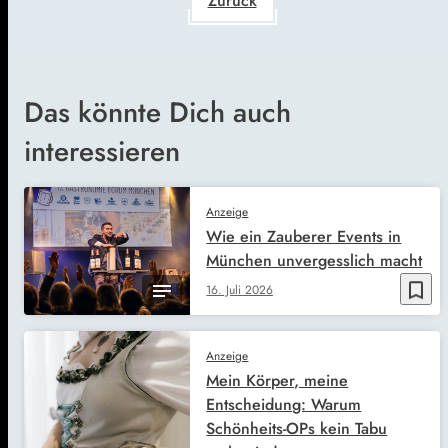
Zurück
Das könnte Dich auch
interessieren
Anzeige
Wie ein Zauberer Events in
München unvergesslich macht
bookmark_border
16. Juli 2026
Anzeige
Mein Körper, meine
Entscheidung: Warum
Schönheits-OPs kein Tabu