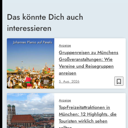
Das könnte Dich auch
interessieren
Johannes Plenio auf Pexels
Anzeige
Gruppenreisen zu Münchens
Großveranstaltungen: Wie
Vereine und Reisegruppen
anreisen
bookmark_border
5. Aug. 2026
Anzeige
Top-Freizeitattraktionen in
München: 12 Highlights, die
Touristen wirklich sehen
sollten