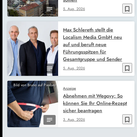
bookmark_border
5. Aug. 2026
Max Schlereth stellt die
Localism Media GmbH neu
auf und beruft neue
Führungsspitzen für
Gesamtgruppe und Sender
bookmark_border
5. Aug. 2026
Bild von Bruno auf Pixabay
Anzeige
Abnehmen mit Wegovy: So
können Sie Ihr Online-Rezept
sicher beantragen
bookmark_border
3. Aug. 2026