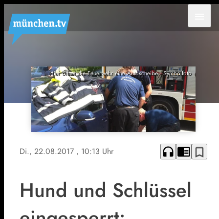
menu
Hier öffnet die Feuerwehr eine Autoscheibe - Symbolfoto
headphones
chrome_reader_mode
bookmark_border
Di., 22.08.2017
, 10:13 Uhr
Hund und Schlüssel
eingesperrt: