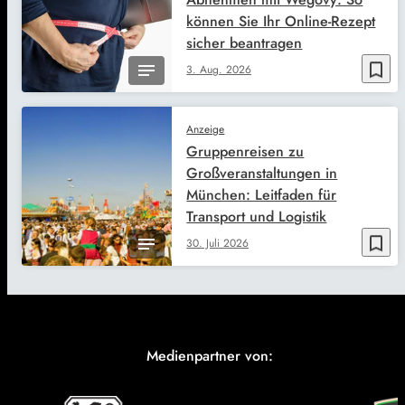
können Sie Ihr Online-Rezept
sicher beantragen
bookmark_border
3. Aug. 2026
Anzeige
Gruppenreisen zu
Großveranstaltungen in
München: Leitfaden für
Transport und Logistik
bookmark_border
30. Juli 2026
Medienpartner von: