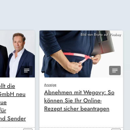
Bild von Bruno auf Pixabay
llt die
Anzeige
Abnehmen mit Wegovy: So
 GmbH neu
können Sie Ihr Online-
eue
Rezept sicher beantragen
für
nd Sender