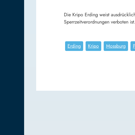
Die Kripo Erding weist ausdrücklic
Sperrzeitverordnungen verboten ist
Erding
Kripo
Mossburg
P