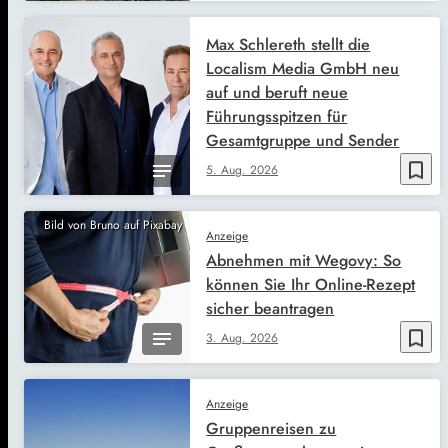
Max Schlereth stellt die
Localism Media GmbH neu
auf und beruft neue
Führungsspitzen für
Gesamtgruppe und Sender
bookmark_border
5. Aug. 2026
Bild von Bruno auf Pixabay
Anzeige
Abnehmen mit Wegovy: So
können Sie Ihr Online-Rezept
sicher beantragen
bookmark_border
3. Aug. 2026
Anzeige
Gruppenreisen zu