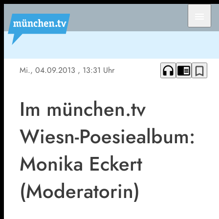
menu
headphones
chrome_reader_mode
bookmark_border
Mi., 04.09.2013
, 13:31 Uhr
Im münchen.tv
Wiesn-Poesiealbum:
Monika Eckert
(Moderatorin)