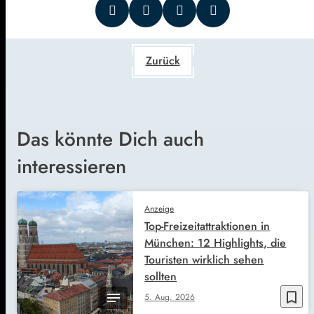
Zurück
Das könnte Dich auch
interessieren
Anzeige
Top-Freizeitattraktionen in
München: 12 Highlights, die
Touristen wirklich sehen
sollten
bookmark_border
5. Aug. 2026