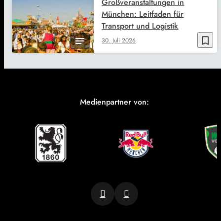
Großveranstaltungen in
München: Leitfaden für
Transport und Logistik
bookmark_border
30. Juli 2026
Medienpartner von: