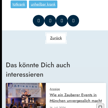
totkrank
unheilbar krank
Zurück
Das könnte Dich auch
interessieren
Anzeige
Wie ein Zauberer Events in
München unvergesslich macht
bookmark_border
16. Juli 2026