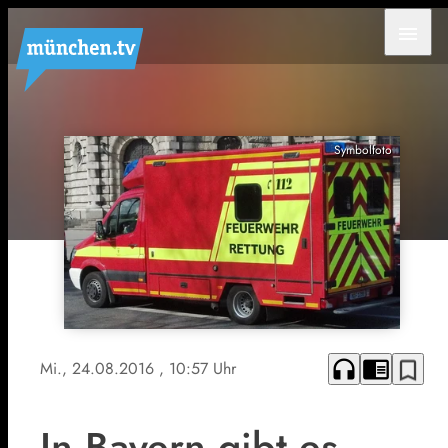
menu
Symbolfoto
headphones
chrome_reader_mode
bookmark_border
Mi., 24.08.2016
, 10:57 Uhr
In Bayern gibt es