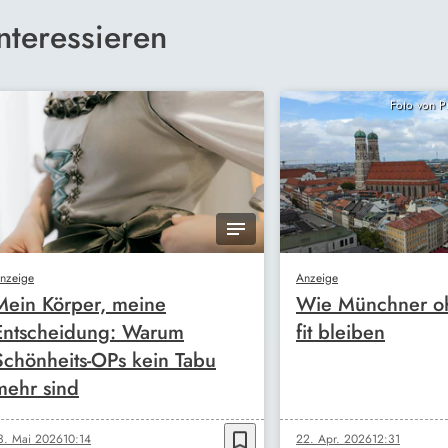
nteressieren
Foto von 
nzeige
Anzeige
Mein Körper, meine
Wie Münchner oh
Entscheidung: Warum
fit bleiben
Schönheits-OPs kein Tabu
mehr sind
bookmark_border
3. Mai 2026
10:14
22. Apr. 2026
12:31