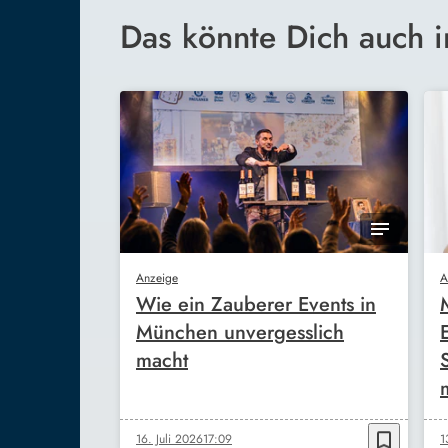
Das könnte Dich auch i
Anzeige
A
Wie ein Zauberer Events in
München unvergesslich
macht
bookmark_border
16. Juli 2026
17:09
1