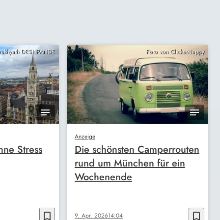
Prakhyath DESHPANDE
Foto von ClickerHappy
Anzeige
ne Stress
Die schönsten Camperrouten
rund um München für ein
Wochenende
bookmark_border
bookmark_border
9. Apr. 2026
14:04