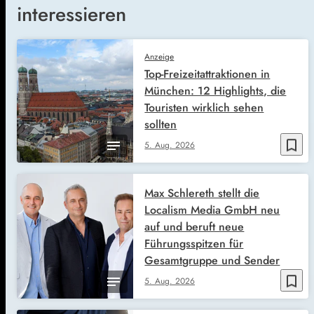
interessieren
Anzeige
Top-Freizeitattraktionen in
München: 12 Highlights, die
Touristen wirklich sehen
sollten
bookmark_border
5. Aug. 2026
Max Schlereth stellt die
Localism Media GmbH neu
auf und beruft neue
Führungsspitzen für
Gesamtgruppe und Sender
bookmark_border
5. Aug. 2026