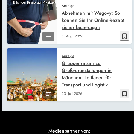
Bild von Bruno auf Pixabay
Anzeige
Abnehmen mit Wegovy: So
können Sie Ihr Online-Rezept
sicher beantragen
bookmark_border
3. Aug. 2026
Anzeige
Gruppenreisen zu
Großveranstaltungen in
München: Leitfaden für
Transport und Logistik
bookmark_border
30. Juli 2026
Medienpartner von: