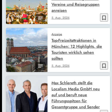
Vereine und Reisegruppen
anreisen
bookmark_border
5. Aug. 2026
Anzeige
Top-Freizeitattraktionen in
München: 12 Highlights, die
Touristen wirklich sehen
sollten
bookmark_border
5. Aug. 2026
Max Schlereth stellt die
Localism Media GmbH neu
auf und beruft neue
Führungsspitzen für
Gesamtgruppe und Sender