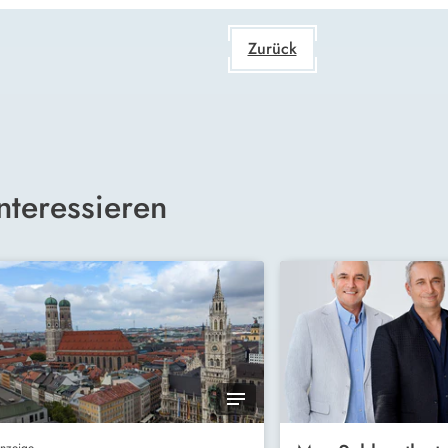
Zurück
nteressieren
nzeige