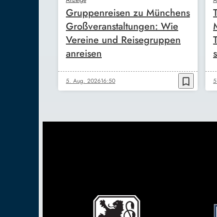
Gruppenreisen zu Münchens
Großveranstaltungen: Wie
Vereine und Reisegruppen
anreisen
s
bookmark_border
5. Aug. 2026
16:50
5