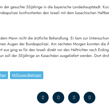
 der gesuchte 55-Jährige in die bayerische Landeshauptstadt. Kur
espolizei konfrontierten den Israeli mit dem kasachischen Haftbefe
en dem Mann nicht die ärztliche Behandlung. Er kam zur Untersuch
amen Augen der Bundespolizei. Am nächsten Morgen konnten die Är
rt aus ging es für den Israeli direkt vor den Haftrichter nach Erdin
Nun soll der 55-Jährige an Kasachstan ausgeliefert werden. Dort dro
chen
Millionen-Betrüger