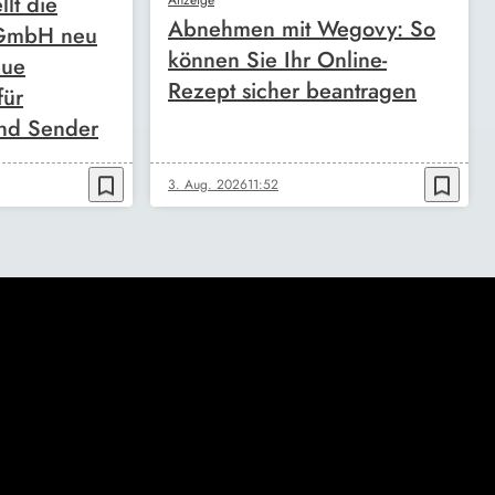
llt die
Abnehmen mit Wegovy: So
 GmbH neu
können Sie Ihr Online-
eue
Rezept sicher beantragen
für
nd Sender
bookmark_border
bookmark_border
3. Aug. 2026
11:52