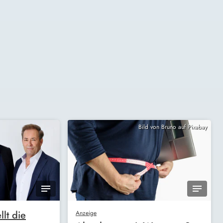
Bild von Bruno auf Pixabay
llt die
Anzeige