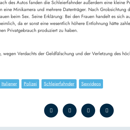
fach des Autos fanden die Schleierfahnder außerdem eine kleine Pr
ten eine Minikamera und mehrere Datenträger. Nach Grobsichtung d
rauen beim Sex. Seine Erklärung: Bei den Frauen handelt es sich aus
 heimlich, da er sonst eine wesentlich höhere Entlohnung hätte zahl
einen Privatgebrauch produziert zu haben.
afe, wegen Verdachts der Geldfälschung und der Verletzung des hö
Italiener
Polizei
Schleierfahnder
Sexvideos