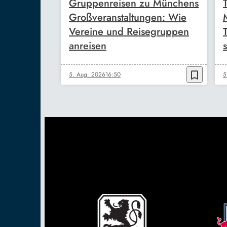
Gruppenreisen zu Münchens
Großveranstaltungen: Wie
Vereine und Reisegruppen
anreisen
s
bookmark_border
5. Aug. 2026
16:50
5