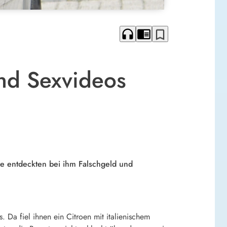
headphones
chrome_reader_mode
bookmark_border
und Sexvideos
e entdeckten bei ihm Falschgeld und
Da fiel ihnen ein Citroen mit italienischem