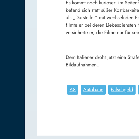
Es kommt noch kurioser: im Seiten
befand sich statt süßer Kostbarkei
als „Darsteller“ mit wechselnden F
filmte er bei deren Liebesdiensten
versicherte er, die Filme nur für s
Dem Italiener droht jetzt eine Str
Bildaufnahmen..
A8
Autobahn
Falschgeld