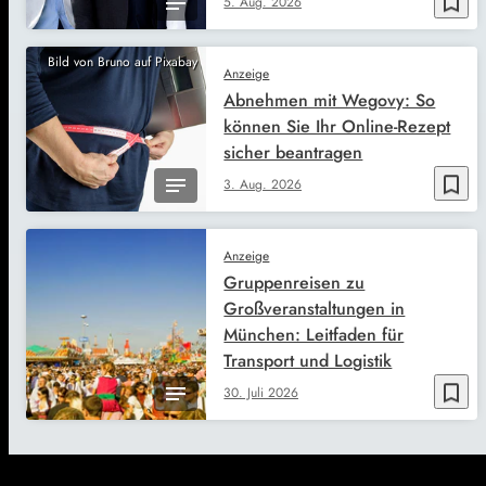
bookmark_border
5. Aug. 2026
Bild von Bruno auf Pixabay
Anzeige
Abnehmen mit Wegovy: So
können Sie Ihr Online-Rezept
sicher beantragen
bookmark_border
3. Aug. 2026
Anzeige
Gruppenreisen zu
Großveranstaltungen in
München: Leitfaden für
Transport und Logistik
bookmark_border
30. Juli 2026