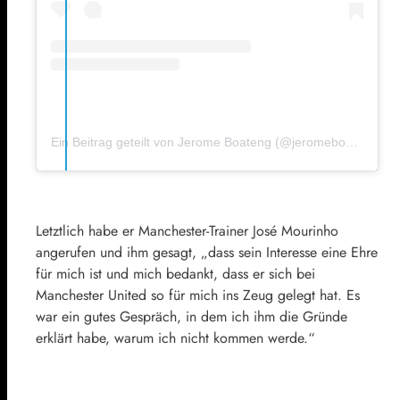
Ein Beitrag geteilt von Jerome Boateng (@jeromeboateng)
a
Letztlich habe er Manchester-Trainer José Mourinho
angerufen und ihm gesagt, „dass sein Interesse eine Ehre
für mich ist und mich bedankt, dass er sich bei
Manchester United so für mich ins Zeug gelegt hat. Es
war ein gutes Gespräch, in dem ich ihm die Gründe
erklärt habe, warum ich nicht kommen werde.“