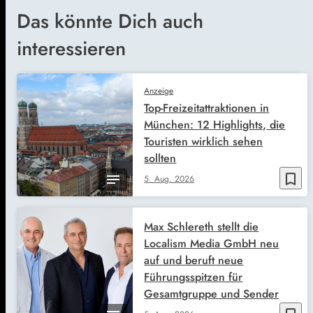
Das könnte Dich auch
interessieren
Anzeige
Top-Freizeitattraktionen in
München: 12 Highlights, die
Touristen wirklich sehen
sollten
bookmark_border
5. Aug. 2026
Max Schlereth stellt die
Localism Media GmbH neu
auf und beruft neue
Führungsspitzen für
Gesamtgruppe und Sender