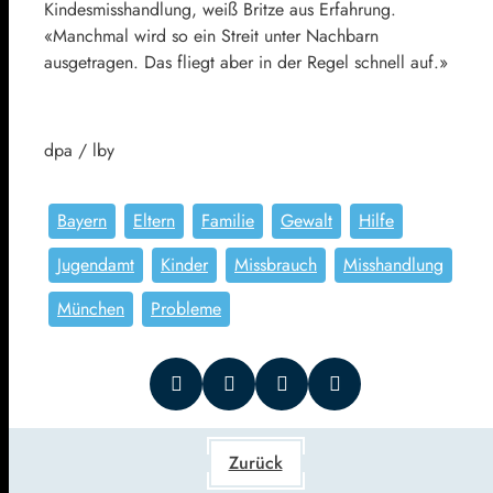
Kindesmisshandlung, weiß Britze aus Erfahrung.
«Manchmal wird so ein Streit unter Nachbarn
ausgetragen. Das fliegt aber in der Regel schnell auf.»
dpa / lby
Bayern
Eltern
Familie
Gewalt
Hilfe
Jugendamt
Kinder
Missbrauch
Misshandlung
München
Probleme
Zurück