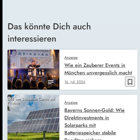
Das könnte Dich auch
interessieren
Anzeige
Wie ein Zauberer Events in
München unvergesslich macht
bookmark_border
16. Juli 2026
Bild von Sebastian Ganso auf
Anzeige
Pixabay
Bayerns Sonnen-Gold: Wie
Direktinvestments in
Solarparks mit
Batteriespeicher stabile