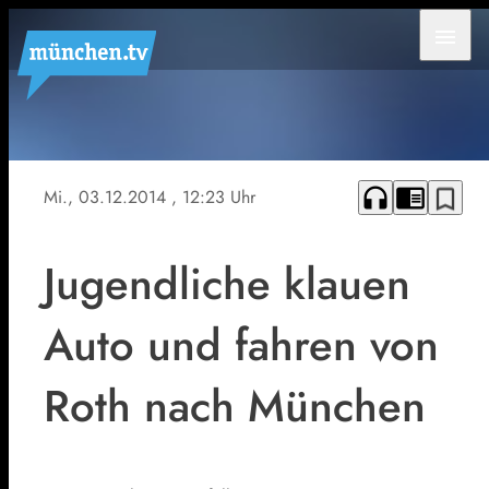
menu
Symbolfoto
headphones
chrome_reader_mode
bookmark_border
Mi., 03.12.2014
, 12:23 Uhr
Jugendliche klauen
Auto und fahren von
Roth nach München