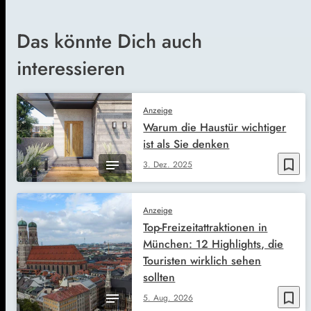
Das könnte Dich auch
interessieren
Anzeige
Warum die Haustür wichtiger
ist als Sie denken
bookmark_border
3. Dez. 2025
Anzeige
Top-Freizeitattraktionen in
München: 12 Highlights, die
Touristen wirklich sehen
sollten
bookmark_border
5. Aug. 2026