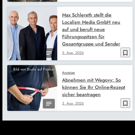
Max Schlereth stellt die
Localism Media GmbH neu
auf und beruft neue
Führungsspitzen für
Gesamtgruppe und Sender
bookmark_border
5. Aug. 2026
Bild von Bruno auf Pixabay
Anzeige
Abnehmen mit Wegovy: So
können Sie Ihr Online-Rezept
sicher beantragen
bookmark_border
3. Aug. 2026