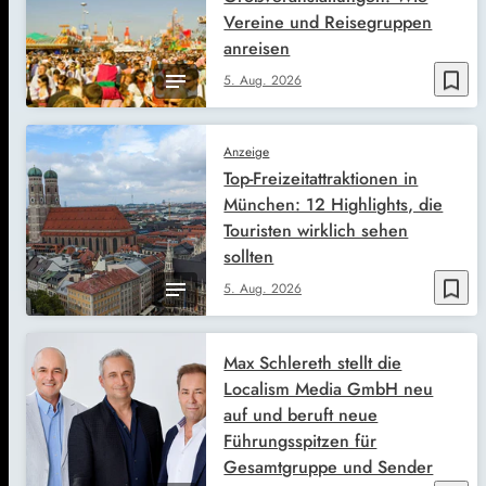
Vereine und Reisegruppen
anreisen
bookmark_border
5. Aug. 2026
Anzeige
Top-Freizeitattraktionen in
München: 12 Highlights, die
Touristen wirklich sehen
sollten
bookmark_border
5. Aug. 2026
Max Schlereth stellt die
Localism Media GmbH neu
auf und beruft neue
Führungsspitzen für
Gesamtgruppe und Sender