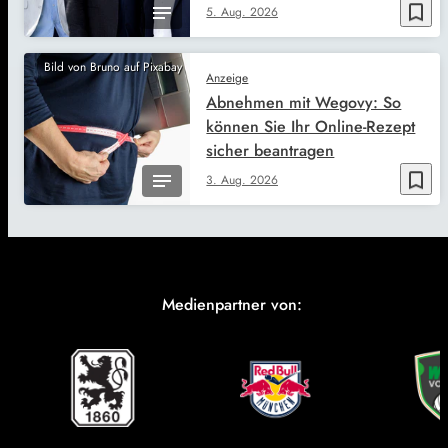
bookmark_border
5. Aug. 2026
Bild von Bruno auf Pixabay
Anzeige
Abnehmen mit Wegovy: So
können Sie Ihr Online-Rezept
sicher beantragen
bookmark_border
3. Aug. 2026
Medienpartner von: