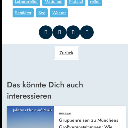
Lebensretter
Mädchen
Notarzt
retter
Sanitäter
See
Wasser
Zurück
Das könnte Dich auch
interessieren
Johannes Plenio auf Pexels
Anzeige
Gruppenreisen zu Münchens
Großveranstaltungen: Wie