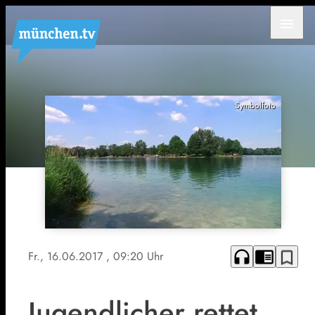
menu
Symbolfoto
headphones
chrome_reader_mode
bookmark_border
Fr., 16.06.2017
, 09:20 Uhr
Jugendlicher rettet