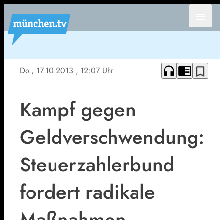
menu
headphones
chrome_reader_mode
bookmark_border
Do., 17.10.2013
, 12:07 Uhr
Kampf gegen
Geldverschwendung:
Steuerzahlerbund
fordert radikale
Maßnahmen