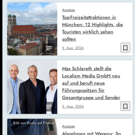
Anzeige
Top-Freizeitattraktionen in
München: 12 Highlights, die
Touristen wirklich sehen
sollten
bookmark_border
5. Aug. 2026
Max Schlereth stellt die
Localism Media GmbH neu
auf und beruft neue
Führungsspitzen für
Gesamtgruppe und Sender
bookmark_border
5. Aug. 2026
Bild von Bruno auf Pixabay
Anzeige
Abnehmen mit Wegovy: So