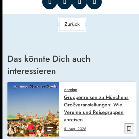
Zurück
Das könnte Dich auch
interessieren
Johannes Plenio auf Pexels
Anzeige
Gruppenreisen zu Münchens
Großveranstaltungen: Wie
Vereine und Reisegruppen
anreisen
bookmark_border
5. Aug. 2026