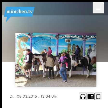
menu
Ponyreiten auf dem Oktoberfest
headphones
chrome_reader_mode
bookmark_border
Di., 08.03.2016
, 13:04 Uhr