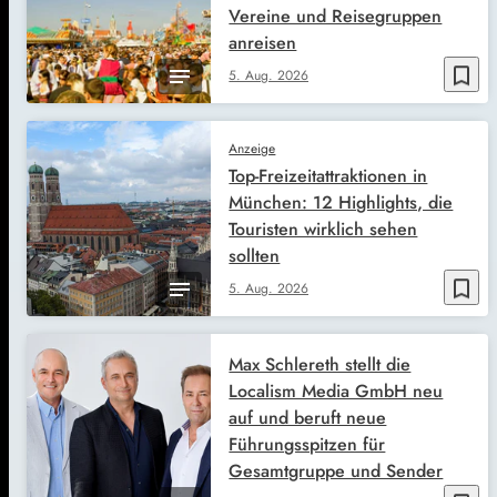
Vereine und Reisegruppen
anreisen
bookmark_border
5. Aug. 2026
Anzeige
Top-Freizeitattraktionen in
München: 12 Highlights, die
Touristen wirklich sehen
sollten
bookmark_border
5. Aug. 2026
Max Schlereth stellt die
Localism Media GmbH neu
auf und beruft neue
Führungsspitzen für
Gesamtgruppe und Sender