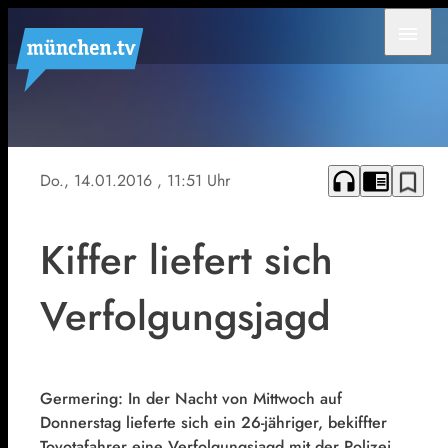
menu
headphones
chrome_reader_mode
bookmark_border
Do., 14.01.2016
, 11:51 Uhr
Kiffer liefert sich
Verfolgungsjagd
Germering: In der Nacht von Mittwoch auf
Donnerstag lieferte sich ein 26-jähriger, bekiffter
Toyotafahrer eine Verfolgungsjagd mit der Polizei.