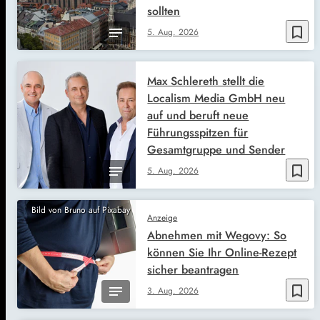
sollten
bookmark_border
5. Aug. 2026
Max Schlereth stellt die
Localism Media GmbH neu
auf und beruft neue
Führungsspitzen für
Gesamtgruppe und Sender
bookmark_border
5. Aug. 2026
Bild von Bruno auf Pixabay
Anzeige
Abnehmen mit Wegovy: So
können Sie Ihr Online-Rezept
sicher beantragen
bookmark_border
3. Aug. 2026