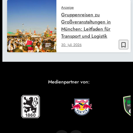
Anzeige
Gruppenreisen zu
Großveranstaltungen in
München: Leitfaden für
Transport und Logistik
bookmark_border
30. Juli 2026
Medienpartner von: