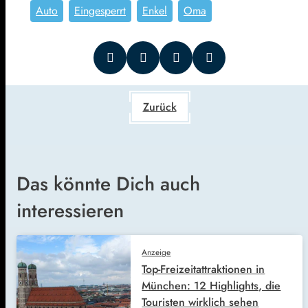
Auto
Eingesperrt
Enkel
Oma
Zurück
Das könnte Dich auch
interessieren
Anzeige
Top-Freizeitattraktionen in
München: 12 Highlights, die
Touristen wirklich sehen