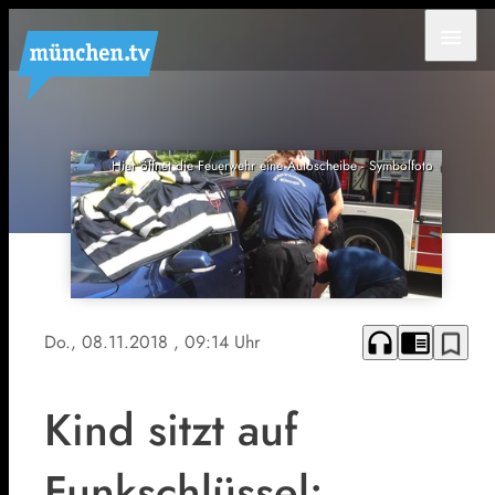
menu
Hier öffnet die Feuerwehr eine Autoscheibe - Symbolfoto
headphones
chrome_reader_mode
bookmark_border
Do., 08.11.2018
, 09:14 Uhr
Kind sitzt auf
Funkschlüssel: