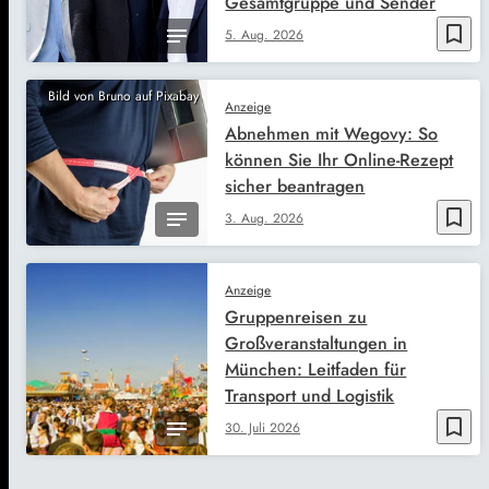
Gesamtgruppe und Sender
bookmark_border
5. Aug. 2026
Bild von Bruno auf Pixabay
Anzeige
Abnehmen mit Wegovy: So
können Sie Ihr Online-Rezept
sicher beantragen
bookmark_border
3. Aug. 2026
Anzeige
Gruppenreisen zu
Großveranstaltungen in
München: Leitfaden für
Transport und Logistik
bookmark_border
30. Juli 2026