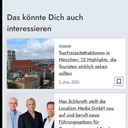
Das könnte Dich auch
interessieren
Anzeige
Top-Freizeitattraktionen in
München: 12 Highlights, die
Touristen wirklich sehen
sollten
bookmark_border
5. Aug. 2026
Max Schlereth stellt die
Localism Media GmbH neu
auf und beruft neue
Führungsspitzen für