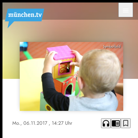
menu
Symbolbild
headphones
chrome_reader_mode
bookmark_border
Mo., 06.11.2017
, 14:27 Uhr