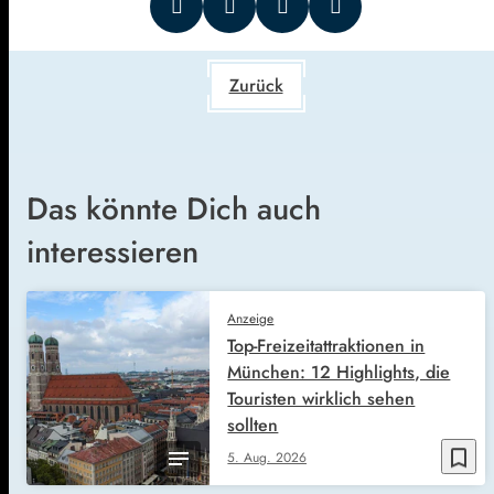
Zurück
Das könnte Dich auch
interessieren
Anzeige
Top-Freizeitattraktionen in
München: 12 Highlights, die
Touristen wirklich sehen
sollten
bookmark_border
5. Aug. 2026