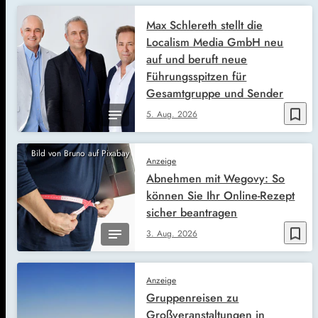
Max Schlereth stellt die
Localism Media GmbH neu
auf und beruft neue
Führungsspitzen für
Gesamtgruppe und Sender
bookmark_border
5. Aug. 2026
Bild von Bruno auf Pixabay
Anzeige
Abnehmen mit Wegovy: So
können Sie Ihr Online-Rezept
sicher beantragen
bookmark_border
3. Aug. 2026
Anzeige
Gruppenreisen zu
Großveranstaltungen in