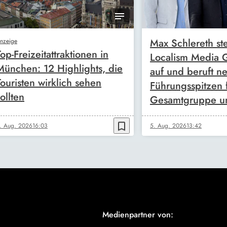
Max Schlereth ste
nzeige
Top-Freizeitattraktionen in
Localism Media
München: 12 Highlights, die
auf und beruft n
Touristen wirklich sehen
Führungsspitzen 
ollten
Gesamtgruppe u
bookmark_border
. Aug. 2026
16:03
5. Aug. 2026
13:42
Medienpartner von: