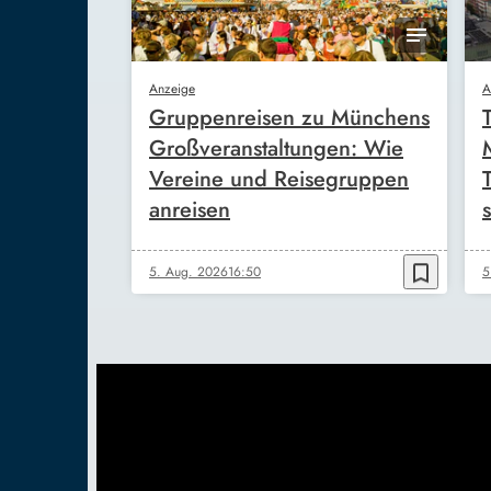
Anzeige
A
Gruppenreisen zu Münchens
Großveranstaltungen: Wie
Vereine und Reisegruppen
anreisen
s
bookmark_border
5. Aug. 2026
16:50
5