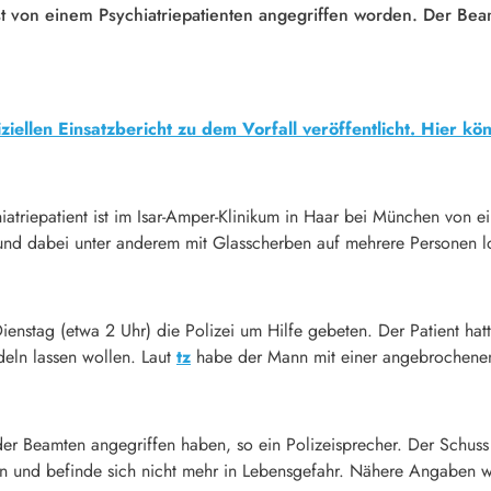
zist von einem Psychiatriepatienten angegriffen worden. Der Be
iziellen Einsatzbericht zu dem Vorfall veröffentlicht. Hier k
iatriepatient ist im Isar-Amper-Klinikum in Haar bei München von
n und dabei unter anderem mit Glasscherben auf mehrere Personen 
enstag (etwa 2 Uhr) die Polizei um Hilfe gebeten. Der Patient hatte
deln lassen wollen. Laut
tz
habe der Mann mit einer angebrochenen 
 der Beamten angegriffen haben, so ein Polizeisprecher. Der Schuss
en und befinde sich nicht mehr in Lebensgefahr. Nähere Angaben w