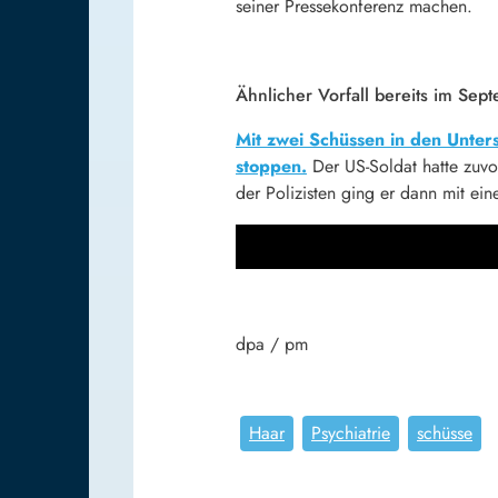
seiner Pressekonferenz machen.
Ähnlicher Vorfall bereits im Sep
Mit zwei Schüssen in den Unter
stoppen.
Der US-Soldat hatte zuvor
der Polizisten ging er dann mit ei
dpa / pm
Haar
Psychiatrie
schüsse