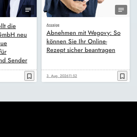
llt die
Anzeige
Abnehmen mit Wegovy: So
 GmbH neu
können Sie Ihr Online-
eue
Rezept sicher beantragen
für
nd Sender
bookmark_border
bookmark_border
3. Aug. 2026
11:52