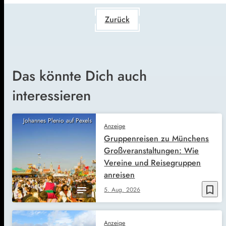
Zurück
Das könnte Dich auch
interessieren
Johannes Plenio auf Pexels
Anzeige
Gruppenreisen zu Münchens
Großveranstaltungen: Wie
Vereine und Reisegruppen
anreisen
bookmark_border
5. Aug. 2026
Anzeige