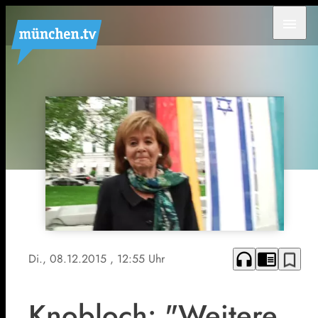
menu
headphones
chrome_reader_mode
bookmark_border
Di., 08.12.2015
, 12:55 Uhr
Knobloch: "Weitere