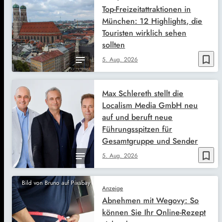
Top-Freizeitattraktionen in
München: 12 Highlights, die
Touristen wirklich sehen
sollten
bookmark_border
5. Aug. 2026
Max Schlereth stellt die
Localism Media GmbH neu
auf und beruft neue
Führungsspitzen für
Gesamtgruppe und Sender
bookmark_border
5. Aug. 2026
Bild von Bruno auf Pixabay
Anzeige
Abnehmen mit Wegovy: So
können Sie Ihr Online-Rezept