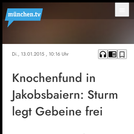
menu
headphones
chrome_reader_mode
bookmark_border
Di., 13.01.2015
, 10:16 Uhr
Knochenfund in
Jakobsbaiern: Sturm
legt Gebeine frei