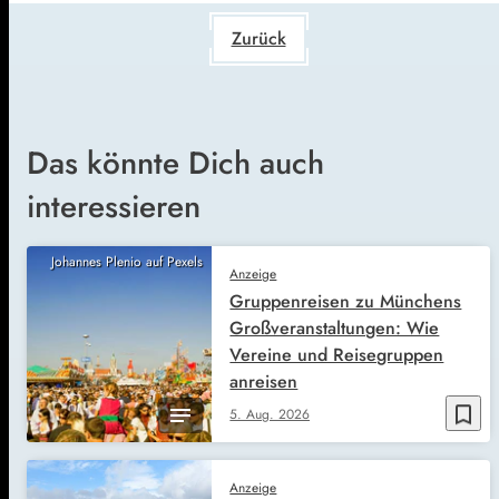
Zurück
Das könnte Dich auch
interessieren
Johannes Plenio auf Pexels
Anzeige
Gruppenreisen zu Münchens
Großveranstaltungen: Wie
Vereine und Reisegruppen
anreisen
bookmark_border
5. Aug. 2026
Anzeige