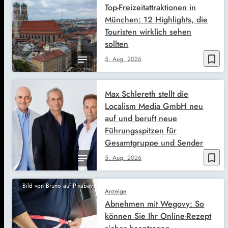
Top-Freizeitattraktionen in
München: 12 Highlights, die
Touristen wirklich sehen
sollten
bookmark_border
5. Aug. 2026
Max Schlereth stellt die
Localism Media GmbH neu
auf und beruft neue
Führungsspitzen für
Gesamtgruppe und Sender
bookmark_border
5. Aug. 2026
Bild von Bruno auf Pixabay
Anzeige
Abnehmen mit Wegovy: So
können Sie Ihr Online-Rezept