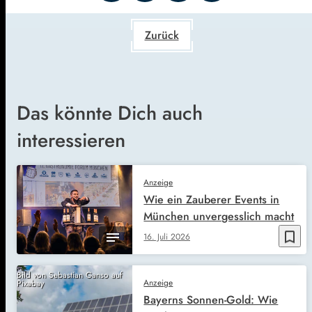
Zurück
Das könnte Dich auch
interessieren
Anzeige
Wie ein Zauberer Events in
München unvergesslich macht
bookmark_border
16. Juli 2026
Bild von Sebastian Ganso auf
Anzeige
Pixabay
Bayerns Sonnen-Gold: Wie