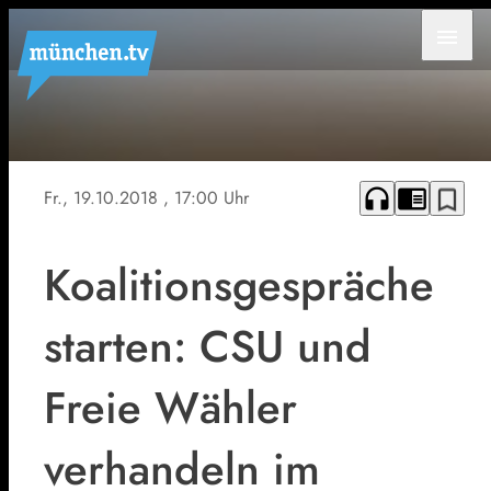
menu
Symbolbild
headphones
chrome_reader_mode
bookmark_border
Fr., 19.10.2018
, 17:00 Uhr
Koalitionsgespräche
starten: CSU und
Freie Wähler
verhandeln im