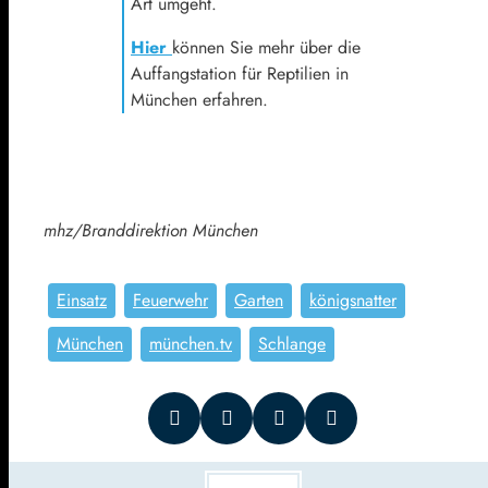
Art umgeht.
Hier
können Sie mehr über die
Auffangstation für Reptilien in
München erfahren.
mhz/Branddirektion München
Einsatz
Feuerwehr
Garten
königsnatter
München
münchen.tv
Schlange