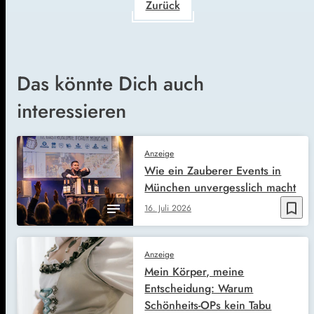
Zurück
Das könnte Dich auch
interessieren
Anzeige
Wie ein Zauberer Events in
München unvergesslich macht
bookmark_border
16. Juli 2026
Anzeige
Mein Körper, meine
Entscheidung: Warum
Schönheits-OPs kein Tabu