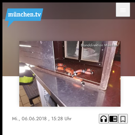
menu
Branddirektion München
headphones
chrome_reader_mode
bookmark_border
Mi., 06.06.2018
, 15:28 Uhr