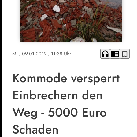
headphones
chrome_reader_mode
bookmark_border
Mi., 09.01.2019
, 11:38 Uhr
Kommode versperrt
Einbrechern den
Weg - 5000 Euro
Schaden