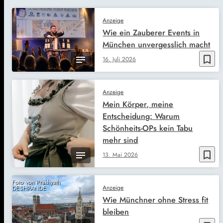
Anzeige
Wie ein Zauberer Events in
München unvergesslich macht
bookmark_border
16. Juli 2026
Anzeige
Mein Körper, meine
Entscheidung: Warum
Schönheits-OPs kein Tabu
mehr sind
bookmark_border
13. Mai 2026
Foto von Prakhyath
Anzeige
DESHPANDE
Wie Münchner ohne Stress fit
bleiben