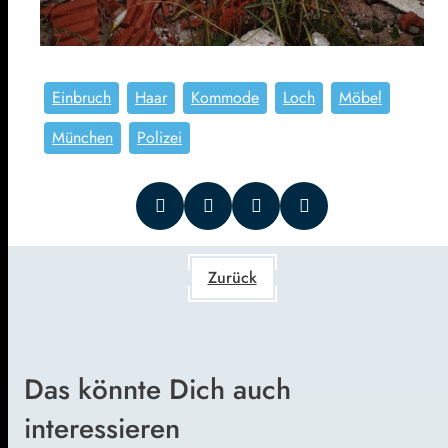
Einbruch
Haar
Kommode
Loch
Möbel
München
Polizei
Zurück
Das könnte Dich auch
interessieren