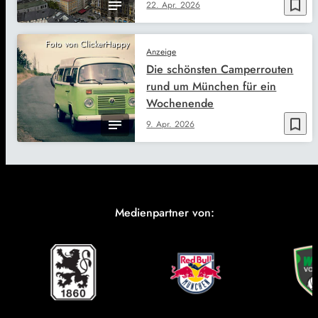
bookmark_border
22. Apr. 2026
Foto von ClickerHappy
Anzeige
Die schönsten Camperrouten
rund um München für ein
Wochenende
bookmark_border
9. Apr. 2026
Medienpartner von: