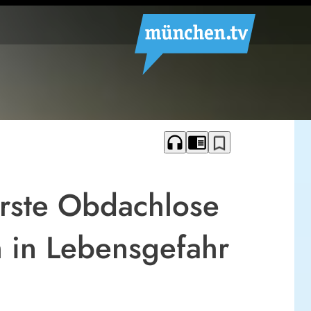
headphones
chrome_reader_mode
bookmark_border
rste Obdachlose
ch in Lebensgefahr