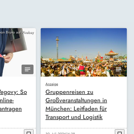
 von Bruno auf Pixabay
Anzeige
egovy: So
Gruppenreisen zu
nline-
Großveranstaltungen in
antragen
München: Leitfaden für
Transport und Logistik
30. Juli 2026
14:38