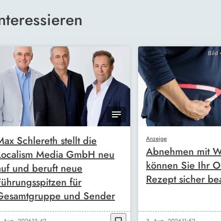
nteressieren
Bild
Max Schlereth stellt die
Anzeige
Abnehmen mit W
Localism Media GmbH neu
können Sie Ihr O
auf und beruft neue
Rezept sicher be
Führungsspitzen für
Gesamtgruppe und Sender
. Aug. 2026
13:42
3. Aug. 2026
11:52