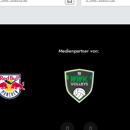
bookmark_border
Medienpartner von: