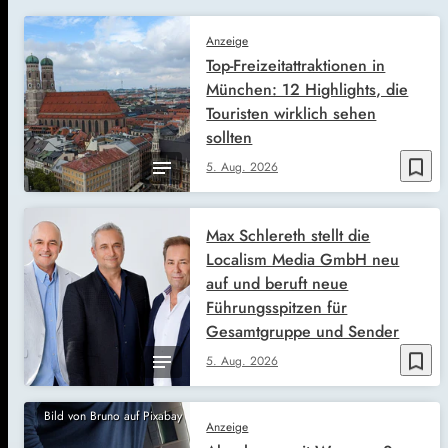
Anzeige
Top-Freizeitattraktionen in
München: 12 Highlights, die
Touristen wirklich sehen
sollten
bookmark_border
5. Aug. 2026
Max Schlereth stellt die
Localism Media GmbH neu
auf und beruft neue
Führungsspitzen für
Gesamtgruppe und Sender
bookmark_border
5. Aug. 2026
Bild von Bruno auf Pixabay
Anzeige