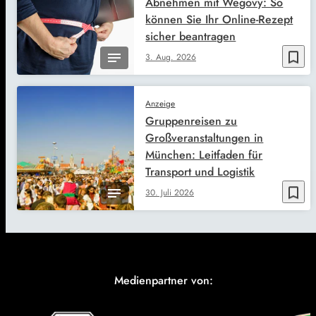
Abnehmen mit Wegovy: So
können Sie Ihr Online-Rezept
sicher beantragen
bookmark_border
3. Aug. 2026
Anzeige
Gruppenreisen zu
Großveranstaltungen in
München: Leitfaden für
Transport und Logistik
bookmark_border
30. Juli 2026
Medienpartner von: