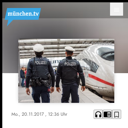
menu
Foto: Bundespolizei
headphones
chrome_reader_mode
bookmark_border
Mo., 20.11.2017
, 12:36 Uhr