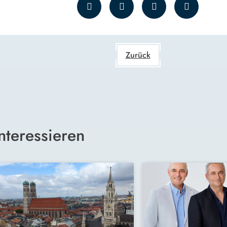
Zurück
nteressieren