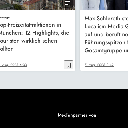
Max Schlereth ste
nzeige
Top-Freizeitattraktionen in
Localism Media
München: 12 Highlights, die
auf und beruft n
Touristen wirklich sehen
Führungsspitzen 
ollten
Gesamtgruppe u
bookmark_border
. Aug. 2026
16:03
5. Aug. 2026
13:42
Medienpartner von: