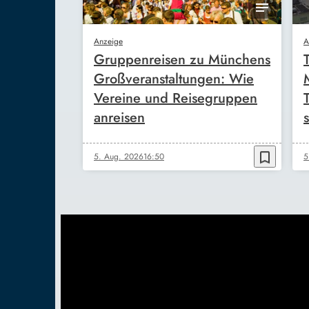
Anzeige
A
Gruppenreisen zu Münchens
Großveranstaltungen: Wie
Vereine und Reisegruppen
anreisen
s
bookmark_border
5. Aug. 2026
16:50
5