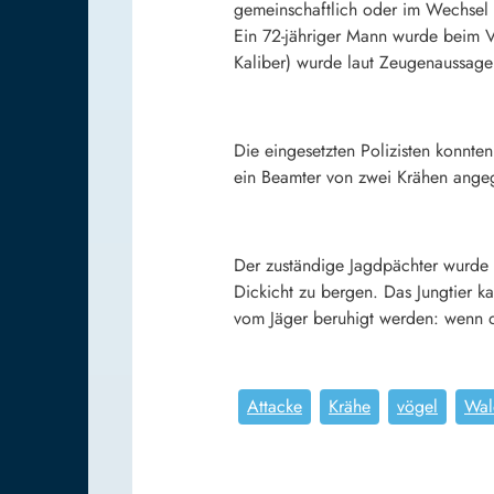
gemeinschaftlich oder im Wechsel 
Ein 72-jähriger Mann wurde beim V
Kaliber) wurde laut Zeugenaussage
Die eingesetzten Polizisten konnte
ein Beamter von zwei Krähen angegr
Der zuständige Jagdpächter wurde v
Dickicht zu bergen. Das Jungtier 
vom Jäger beruhigt werden: wenn da
Attacke
Krähe
vögel
Wal